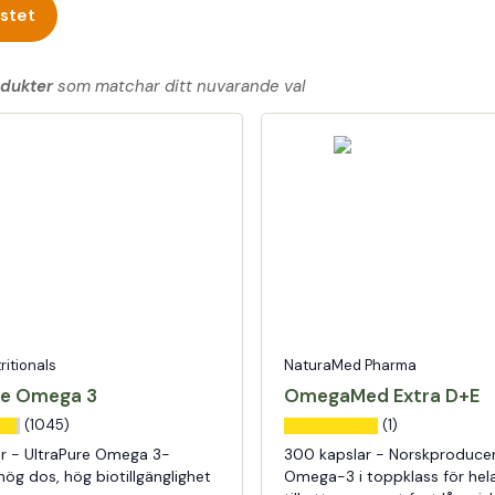
estet
odukter
som matchar ditt nuvarande val
tritionals
NaturaMed Pharma
re Omega 3
OmegaMed Extra D+E
(1045)
(1)
ar - UltraPure Omega 3-
300 kapslar - Norskproduce
hög dos, hög biotillgänglighet
Omega-3 i toppklass för hela