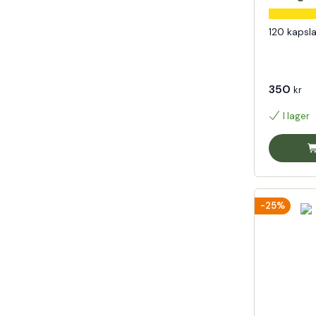
120 kapsla
350
kr
I lager
-25%