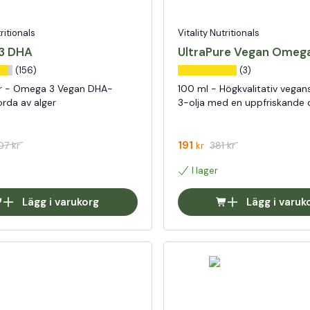
tritionals
Vitality Nutritionals
3 DHA
UltraPure Vegan Omega
(156)
(3)
r - Omega 3 Vegan DHA-
100 ml - Högkvalitativ vega
orda av alger
3-olja med en uppfriskande 
191
07
kr
381
kr
kr
I lager
Lägg i varukorg
Lägg i varuk