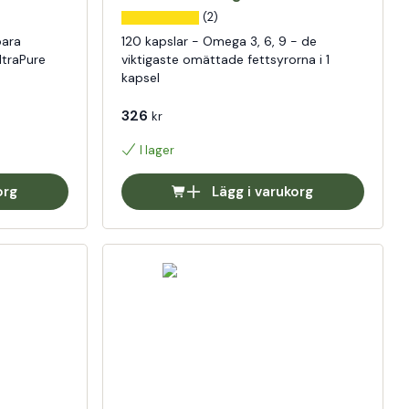
(2)
bara
120 kapslar - Omega 3, 6, 9 - de
ltraPure
viktigaste omättade fettsyrorna i 1
kapsel
326
kr
I lager
org
Lägg i varukorg