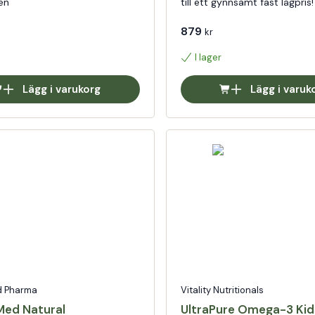
en
till ett gynnsamt fast lågpris!
879
kr
I lager
Lägg i varukorg
Lägg i varuk
d Pharma
Vitality Nutritionals
ed Natural
UltraPure Omega-3 Kid