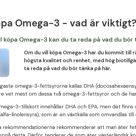
öpa Omega-3 - vad är viktigt
ll köpa Omega-3 kan du ta reda på vad du bör 
Om du vill köpa Omega-3 har du kommit till r
högsta kvalitet och renhet, med hög biotillg
ta reda på vad du bör tänka på här.
tigaste omega-3-fettsyrorna kallas DHA (docosahexaens
re vet mest om dessa två omega-3-fettsyror och de har 
omega-3-tillskott innehåller DHA och EPA, men det finn
(alfa-linolensyra), som är en växtkälla som omvandlas til
lla rekommendationerna rekommenderar att man äter fet
ppnå detta. Därför tenderar de som äter västerländsk kost