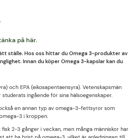
?
tänka på här.
ätt ställe. Hos oss hittar du Omega 3-produkter av
änglighet. Innan du köper Omega 3-kapslar kan du
yra) och EPA (eikosapentaensyra). Vetenskapsmän
studerats ingående för sina hälsoegenskaper.
s också en annan typ av omega-3-fettsyror som
l omega-3 i kroppen.
 fisk 2-3 gånger i veckan, men många människor har
 att ha brist på omega-3, vilket är anledningen till