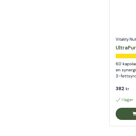
Vitality Nu
UltraPu
60 kapsla
en synerg
3-fettsyr
382
kr
I lager