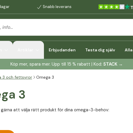
dagar
Snabb leverans
n
Artiklar
Erbjudanden
Testa dig själv
All
Köp mer, spara mer. Upp till 15 % rabatt | Kod:
STACK
→
3 och fettsyror
Omega 3
ga 3
ig gärna att välja rätt produkt för dina omega-3-behov: