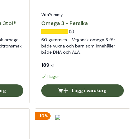
VitaYummy
 3to1®
Omega 3 - Persika
(2)
nsk omega-
60 gummies - Vegansk omega 3 för
citronsmak
både vuxna och barn som innehåller
både DHA och ALA.
189
kr
I lager
org
Lägg i varukorg
-10%