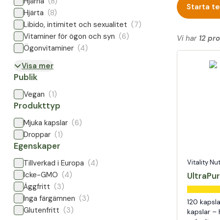
Hjärna
(8)
Starta t
Hjärta
(8)
Libido, intimitet och sexualitet
(7)
Vitaminer för ögon och syn
(6)
Vi har
12 pr
Ögonvitaminer
(4)
Visa mer
Publik
Vegan
(1)
Produkttyp
Mjuka kapslar
(6)
Droppar
(1)
Egenskaper
Tillverkad i Europa
(4)
Vitality Nu
Icke-GMO
(4)
UltraPu
Äggfritt
(3)
Inga färgämnen
(3)
120 kapsl
Glutenfritt
(3)
kapslar – 