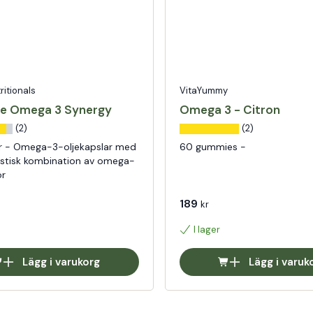
tritionals
VitaYummy
re Omega 3 Synergy
Omega 3 - Citron
(2)
(2)
r - Omega-3-oljekapslar med
60 gummies -
istisk kombination av omega-
or
189
kr
I lager
Lägg i varukorg
Lägg i varuk