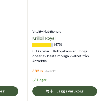
Vitality Nutritionals
Krilloil Royal
(475)
60 kapslar - Krilloljekapslar - höga
doser av bästa möjliga kvalitet från
Antarktis
382
424
kr
kr
I lager
org
Lägg i varukorg