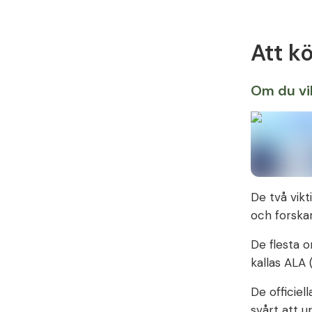
Att k
Om du vi
De två vik
och forska
De flesta 
kallas ALA 
De officie
svårt att u