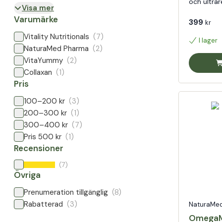
och ultrar
Visa mer
Varumärke
399
kr
Vitality Nutritionals
(7)
I lager
NaturaMed Pharma
(2)
VitaYummy
(2)
Collaxan
(1)
Pris
100–200 kr
(3)
200–300 kr
(1)
300–400 kr
(7)
Pris 500 kr
(1)
Recensioner
(7)
Övriga
Prenumeration tillgänglig
(8)
Rabatterad
(3)
NaturaMe
OmegaM