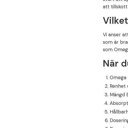
att tillskot
Vilke
Vi anser a
som är bra 
som Omega 
När d
Omega 3
Renhet 
Mängd 
Absorpti
Hållbar
Doserin