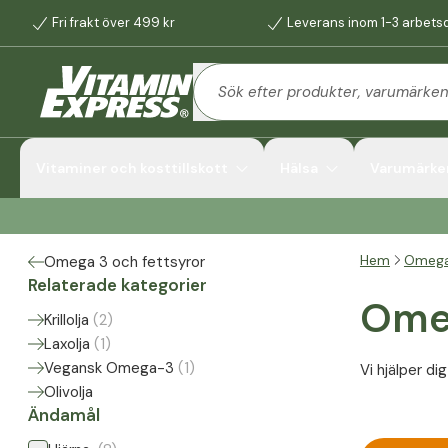
Fri frakt över 499 kr
Leverans inom 1-3 arbets
Vitaminer och kosttillskott
Hälsa
Varumärke
Hem
Omega 
Omega 3 och fettsyror
Relaterade kategorier
Ome
Krillolja
(
2
)
Laxolja
(
1
)
Vegansk Omega-3
(
1
)
Vi hjälper d
Olivolja
Ändamål