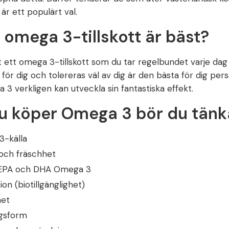
t är ett populärt val.
t omega 3-tillskott är bäst?
tt ett omega 3-tillskott som du tar regelbundet varje d
för dig och tolereras väl av dig är den bästa för dig per
3 verkligen kan utveckla sin fantastiska effekt.
u köper Omega 3 bör du tänka
-källa
och fräschhet
EPA och DHA Omega 3
on (biotillgänglighet)
het
gsform