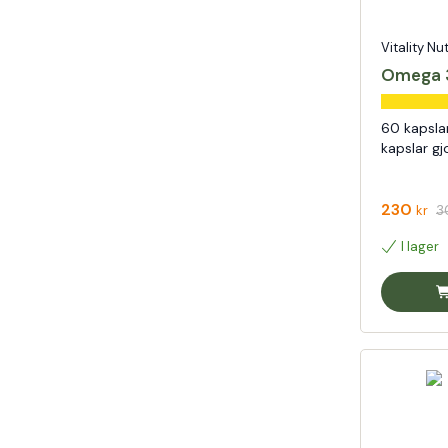
Vitality Nu
Omega 
60 kapsla
kapslar gj
230
3
kr
I lager