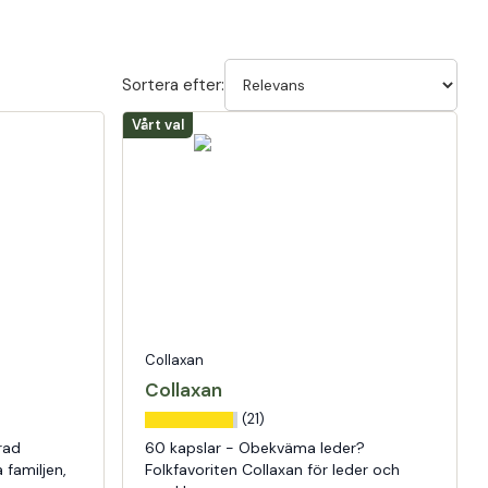
Sortera efter:
Vårt val
Collaxan
Collaxan
(21)
rad
60 kapslar - Obekväma leder?
 familjen,
Folkfavoriten Collaxan för leder och