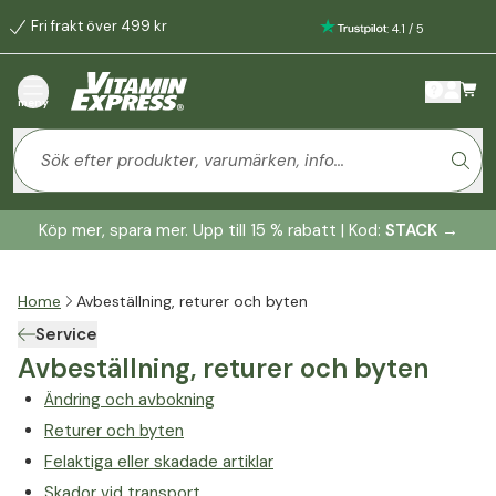
Fri frakt över 499 kr
:
4.1
/
5
meny
Köp mer, spara mer. Upp till 15 % rabatt | Kod:
STACK
→
Home
Avbeställning, returer och byten
Service
Avbeställning, returer och byten
Ändring och avbokning
Returer och byten
Felaktiga eller skadade artiklar
Skador vid transport