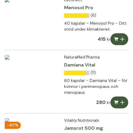
Menosol Pro
(6)
40 kapslar - Menosol Pro - Ditt
stöd under klimakteriet
415
kr
NaturaMed Pharma
Damiana Vital
(11)
60 kapslar - Damiana Vital – för
kvinnor i perimenopaus och
menopaus
280
kr
Vitality Nutritionals
-40%
Jamsrot 500 mg