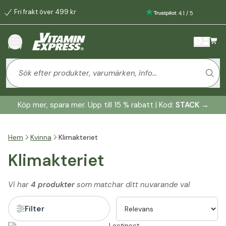
Fri frakt över 499 kr
:
4.1
/
5
meny
Köp mer, spara mer. Upp till 15 % rabatt | Kod:
STACK
→
Hem
Kvinna
Klimakteriet
Klimakteriet
Vi har
4 produkter
som matchar ditt nuvarande val
Filter
Lectinect