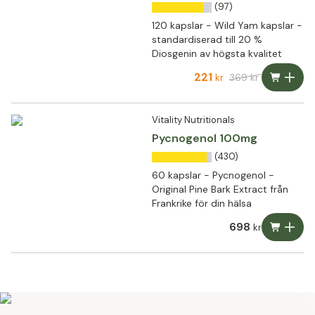
(97)
120 kapslar - Wild Yam kapslar -
standardiserad till 20 %
Diosgenin av högsta kvalitet
221
369
kr
kr
Vitality Nutritionals
Pycnogenol 100mg
(430)
60 kapslar - Pycnogenol -
Original Pine Bark Extract från
Frankrike för din hälsa
698
kr