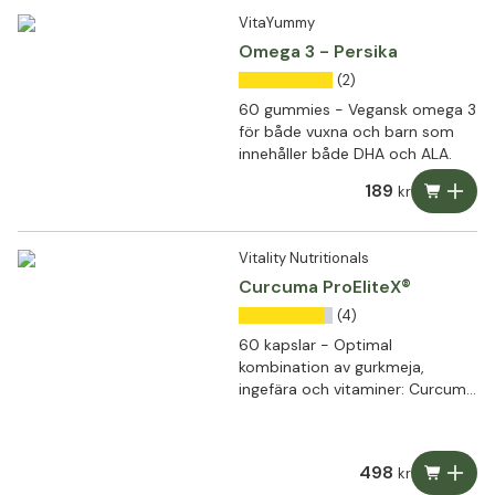
VitaYummy
Omega 3 - Persika
(2)
60 gummies - Vegansk omega 3
för både vuxna och barn som
innehåller både DHA och ALA.
189
kr
Vitality Nutritionals
Curcuma ProEliteX®
(4)
60 kapslar - Optimal
kombination av gurkmeja,
ingefära och vitaminer: Curcuma
ProEliteX®
498
kr