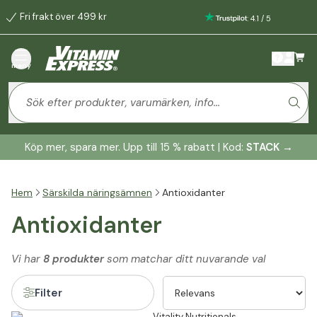
Fri frakt över 499 kr
:
4.1
/
5
meny
Köp mer, spara mer. Upp till 15 % rabatt | Kod:
STACK
→
Hem
Särskilda näringsämnen
Antioxidanter
Antioxidanter
Vi har
8 produkter
som matchar ditt nuvarande val
Filter
Vitality Nutritionals