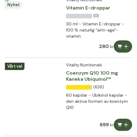
Nyhet
Vitamin E-droppar
(0)
30 ml - Vitamin E-droppar -
100 % naturlig "anti-age"-
vitamin
280
kr
Vitality Nutritionals
Vårt val
Coenzym Q10 100 mg
Kaneka Ubiquinol™
(626)
60 kapslar - Ubikinol kapslar -
den aktiva formen av koenzym
Q10
699
kr