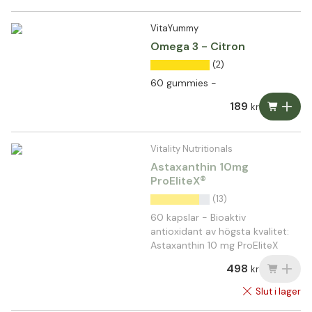
VitaYummy
Omega 3 - Citron
(2)
60 gummies -
189
kr
Vitality Nutritionals
Astaxanthin 10mg
ProEliteX®
(13)
60 kapslar - Bioaktiv
antioxidant av högsta kvalitet:
Astaxanthin 10 mg ProEliteX
498
kr
Slut i lager