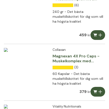
magnesiumkraft
(6)
240 gr - Det bästa
muskeltillskottet för dig som vill
ha högsta kvalitet
459
kr
Collaxan
Magnexan 4X Pro Caps -
Muskelkomplex med
magnesiumkraft
(3)
60 Kapslar - Det bästa
muskeltillskottet för dig som vill
ha högsta kvalitet
379
kr
Vitality Nutritionals