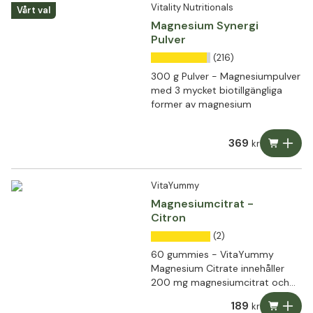
Vitality Nutritionals
Vårt val
Magnesium Synergi
Pulver
(216)
300 g Pulver - Magnesiumpulver
med 3 mycket biotillgängliga
former av magnesium
369
kr
VitaYummy
Magnesiumcitrat -
Citron
(2)
60 gummies - VitaYummy
Magnesium Citrate innehåller
200 mg magnesiumcitrat och
har en utsökt smak av citron.
189
kr