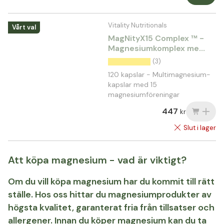
Vitality Nutritionals
Vårt val
MagNityX15 Complex ™ -
Magnesiumkomplex med
15 föreningar
(3)
120 kapslar - Multimagnesium-
kapslar med 15
magnesiumföreningar
447
kr
Slut i lager
Att köpa magnesium - vad är viktigt?
Om du vill köpa magnesium har du kommit till rätt
ställe. Hos oss hittar du magnesiumprodukter av
högsta kvalitet, garanterat fria från tillsatser och
allergener. Innan du köper magnesium kan du ta