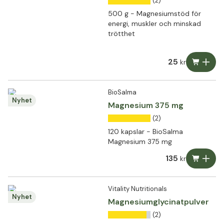
(2)
500 g - Magnesiumstöd för
energi, muskler och minskad
trötthet
25
kr
BioSalma
Nyhet
Magnesium 375 mg
(2)
120 kapslar - BioSalma
Magnesium 375 mg
135
kr
Vitality Nutritionals
Nyhet
Magnesiumglycinatpulver
(2)