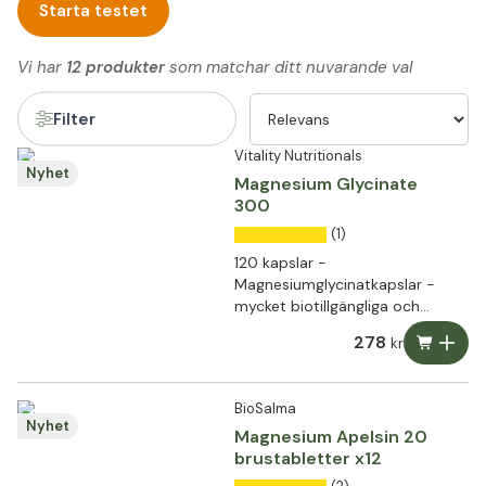
Starta testet
Vi har
12 produkter
som matchar ditt nuvarande val
Filter
Vitality Nutritionals
Nyhet
Magnesium Glycinate
300
(1)
120 kapslar -
Magnesiumglycinatkapslar -
mycket biotillgängliga och
mycket väl tolererade
278
kr
BioSalma
Nyhet
Magnesium Apelsin 20
brustabletter x12