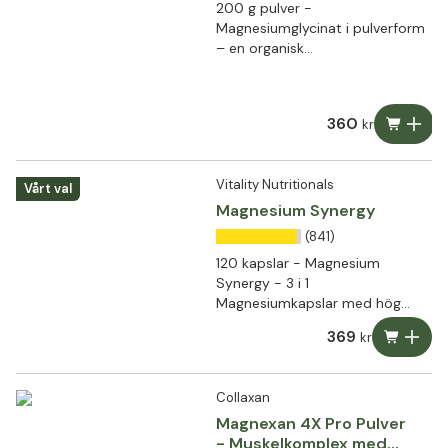
200 g pulver -
Magnesiumglycinat i pulverform
– en organisk
magnesiumförening
360
kr
Vitality Nutritionals
Vårt val
Magnesium Synergy
(841)
120 kapslar - Magnesium
Synergy - 3 i 1
Magnesiumkapslar med hög
biotillgänglighet
369
kr
Collaxan
Magnexan 4X Pro Pulver
- Muskelkomplex med