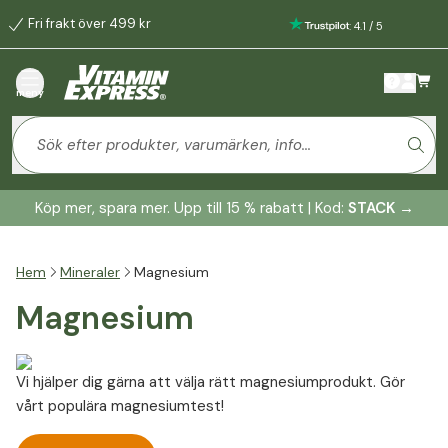
Fri frakt över 499 kr
:
4.1
/
5
meny
Köp mer, spara mer. Upp till 15 % rabatt | Kod:
STACK
→
Hem
Mineraler
Magnesium
Magnesium
Vi hjälper dig gärna att välja rätt magnesiumprodukt. Gör
vårt populära magnesiumtest!