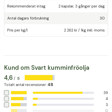
Rekommenderat intag
2
kapslar
,
3 gånger per dag
Antal dagars förbrukning
30
Pris per kg/l
2 262 kr
/
1kg
inkl. moms
Kund om Svart kumminfröolja
4,6
5
/
48
Totalt antal recensioner
:
39
4
3
0