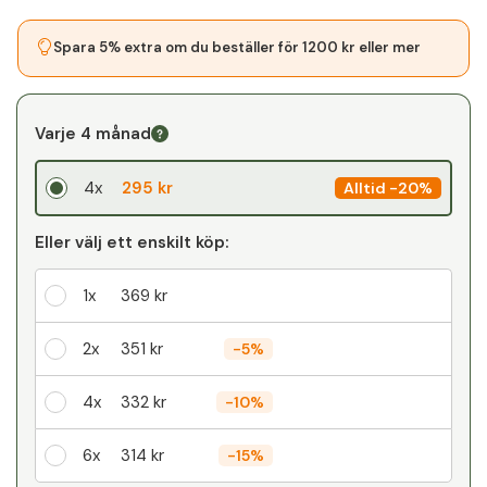
Spara 5% extra om du beställer för 1200 kr eller mer
Varje 4 månad
4x
295 kr
Alltid
-
20%
Eller välj ett enskilt köp:
1x
369 kr
2x
351 kr
-
5%
4x
332 kr
-
10%
6x
314 kr
-
15%