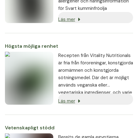
allergener och näringsinformation
för Svart kumminfröolja
Läs mer
Högsta möjliga renhet
Recepten från Vitality Nutritionals
är fria från föroreningar, konstgjorda
aromämnen och konstgjorda
sötningsmedel. Där det är möjligt
används veganska eller
vegetariska ingredienser, och varje
produkt är fri från genetisk
Läs mer
modifiering.
Vetenskapligt stödd
Bereits de gamla egyptierna