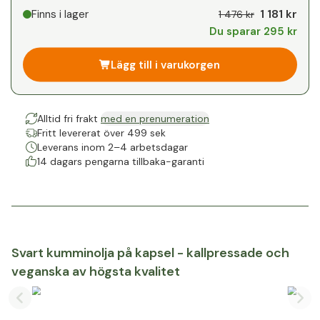
Din personliga rabatt
1 181 kr
Finns i lager
1 476 kr
Du sparar 295 kr
1
x
0 kr
-
%
Lägg till i varukorgen
Alltid fri frakt
med en prenumeration
Fritt levererat över 499 sek
Leverans inom 2–4 arbetsdagar
14 dagars pengarna tillbaka-garanti
Svart kumminolja på kapsel - kallpressade och
veganska av högsta kvalitet
Previous slide
Nex