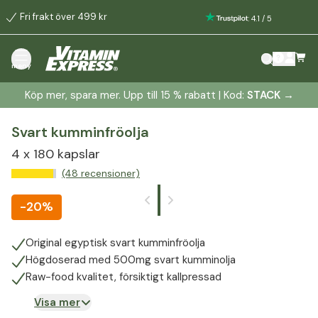
Fri frakt över 499 kr
:
4.1
/
5
meny
Köp mer, spara mer. Upp till 15 % rabatt | Kod:
STACK
→
Svart kumminfröolja
4 x 180 kapslar
(48 recensioner)
-
20%
Original egyptisk svart kumminfröolja
Högdoserad med 500mg svart kumminolja
Raw-food kvalitet, försiktigt kallpressad
Visa mer