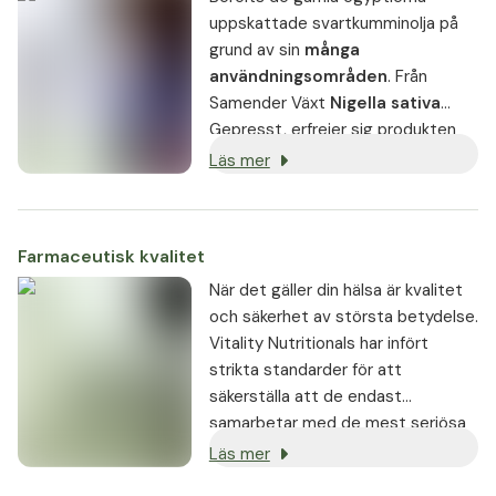
uppskattade svartkumminolja på
grund av sin
många
användningsområden
. Från
Samender Växt
Nigella sativa
Gepresst, erfrejer sig produkten
även idag stor popularitet. Särskilt
Läs mer
fördelaktigt, då det är lätt att
dosera och enkelt att hantera, är
användningen i form av kapslar.
Farmaceutisk kvalitet
Kapslarna med Vitality Black Cumin
Seed Oil
När det gäller din hälsa är kvalitet
och säkerhet av största betydelse.
Vitality Nutritionals har infört
strikta standarder för att
säkerställa att de endast
samarbetar med de mest seriösa
leverantörerna.
Läs mer