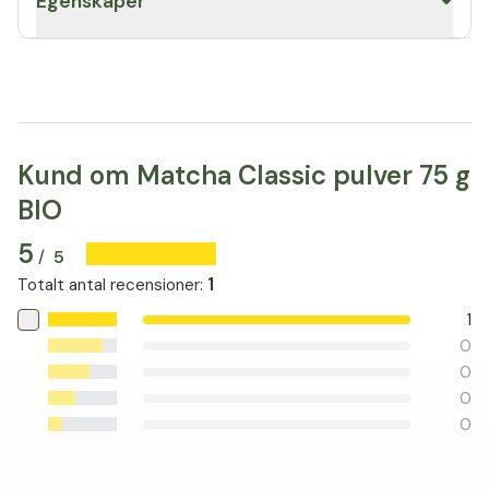
Egenskaper
Kund om Matcha Classic pulver 75 g
BIO
5
5
/
1
Totalt antal recensioner
:
1
0
0
0
0