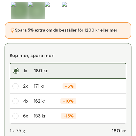
Spara 5% extra om du beställer för 1200 kr eller mer
Köp mer, spara mer!
1x
180 kr
2x
171 kr
-
5%
4x
162 kr
-
10%
6x
153 kr
-
15%
Din personliga rabatt
180 kr
1 x
75 g