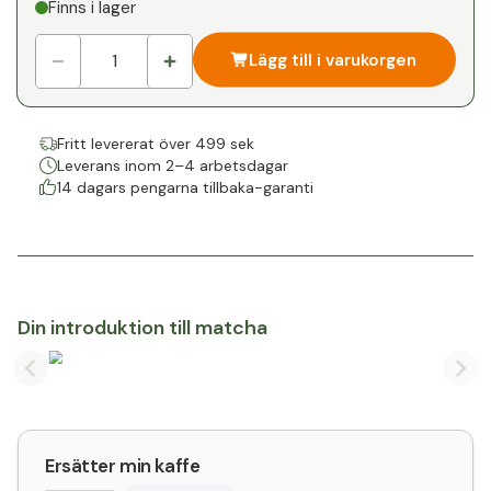
Finns i lager
1
x
0 kr
-
%
Lägg till i varukorgen
Fritt levererat över 499 sek
Leverans inom 2–4 arbetsdagar
14 dagars pengarna tillbaka-garanti
Din introduktion till matcha
Previous slide
Nex
Ersätter min kaffe