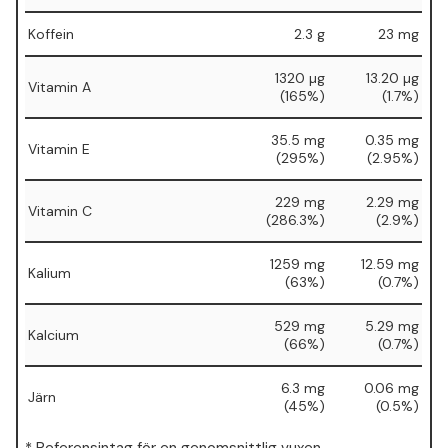
Koffein
2.3 g
23 mg
1320 µg
13.20 µg
Vitamin A
(165%)
(1.7%)
35.5 mg
0.35 mg
Vitamin E
(295%)
(2.95%)
229 mg
2.29 mg
Vitamin C
(286.3%)
(2.9%)
1259 mg
12.59 mg
Kalium
(63%)
(0.7%)
529 mg
5.29 mg
Kalcium
(66%)
(0.7%)
6.3 mg
0.06 mg
Järn
(45%)
(0.5%)
* Referensintag för en genomsnittlig vuxen