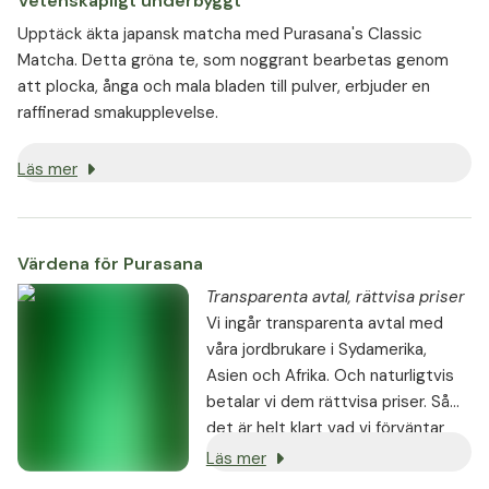
Vetenskapligt underbyggt
Upptäck äkta japansk matcha med Purasana's Classic
Matcha. Detta gröna te, som noggrant bearbetas genom
att plocka, ånga och mala bladen till pulver, erbjuder en
raffinerad smakupplevelse.
Läs mer
Värdena för Purasana
Transparenta avtal, rättvisa priser
⁠Vi ingår transparenta avtal med
våra jordbrukare i Sydamerika,
Asien och Afrika. Och naturligtvis
betalar vi dem rättvisa priser. Så
det är helt klart vad vi förväntar
oss av dem och vad de betalar för
Läs mer
det. Det är sant att ju lyckligare