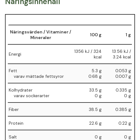
Näringsinnehåll
Näringsvärden / Vitaminer /
100 g
1 g
Mineraler
1356 kJ / 324
13.56 kJ /
Energi
kcal
3.24 kcal
Fett
5.3 g⁠
0.053 g
⁠⁠ varav mättade fettsyror
⁠0.68 g
⁠⁠0.007 g
Kolhydrater⁠
33.5 g⁠
0.335 g⁠
⁠ varav sockerarter
⁠0 g
⁠0 g
Fiber
38.5 g
0.385 g
Protein
22.6 g
0.22 g
Salt
0 g
0 g