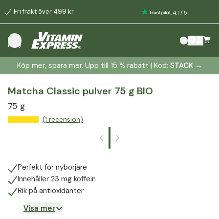
Fri frakt över 499 kr
:
4.1
/
5
meny
Köp mer, spara mer. Upp till 15 % rabatt | Kod:
STACK
→
Matcha Classic pulver 75 g BIO
75 g
(1 recension)
Perfekt för nybörjare
Innehåller 23 mg koffein
Rik på antioxidanter
Visa mer