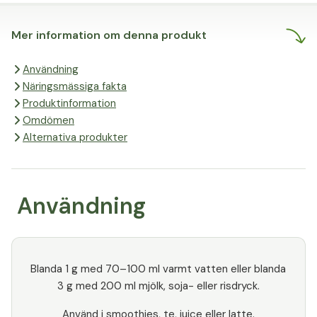
jordbrukarna är, desto bättre blir
deras produkter. På så sätt går
Mer information om denna produkt
kvalitet, hållbarhet och rättvis
handel hand i hand. Kort sagt: nöjda
Användning
bönder, nöjda kunder. Och det i sin
Näringsmässiga fakta
tur gör oss glada.
Produktinformation
Omdömen
Alternativa produkter
Användning
Blanda 1 g med 70–100 ml varmt vatten eller blanda
3 g med 200 ml mjölk, soja- eller risdryck.
Använd i smoothies, te, juice eller latte.