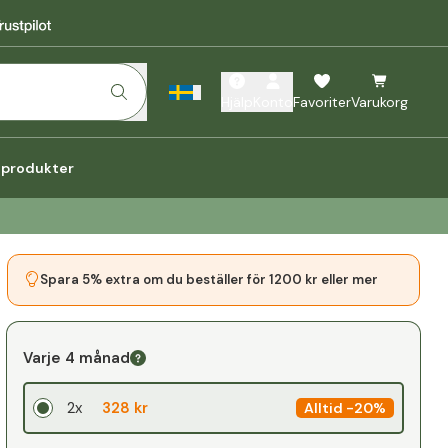
Hjälp
Konto
Favoriter
Varukorg
a produkter
Spara 5% extra om du beställer för 1200 kr eller mer
Varje 4 månad
2x
328 kr
Alltid
-
20%