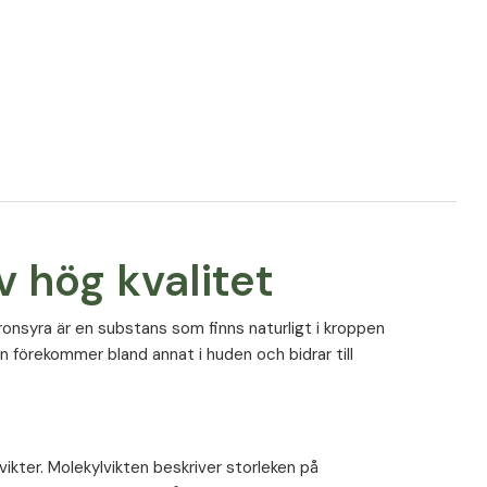
ning
der
ternativ till en varierad och balanserad kost samt
 hög kvalitet
ronsyra är en substans som finns naturligt i kroppen
n förekommer bland annat i huden och bidrar till
ikter. Molekylvikten beskriver storleken på