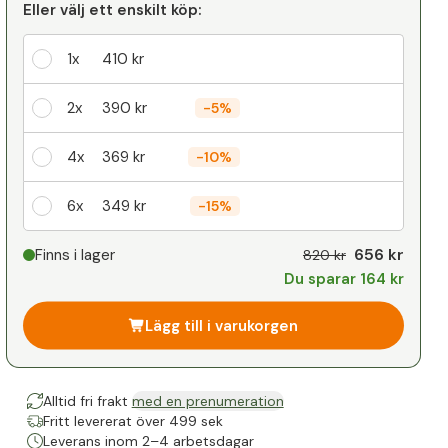
Eller välj ett enskilt köp:
1x
410 kr
2x
390 kr
-
5%
4x
369 kr
-
10%
6x
349 kr
-
15%
Din personliga rabatt
656 kr
Finns i lager
820 kr
Du sparar 164 kr
1
x
0 kr
-
%
Lägg till i varukorgen
Alltid fri frakt
med en prenumeration
Fritt levererat över 499 sek
Leverans inom 2–4 arbetsdagar