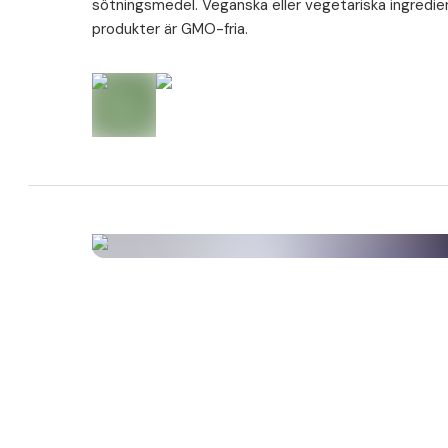
sötningsmedel. Veganska eller vegetariska ingredien
produkter är GMO-fria.
Ingredienser
Hyaluronsyra-natriumsalt 3 kDa – 8 kDa [fermentera
(hyaluronsyra); fyllnadsmedel: akaciagummi;
överdragningsmedel: hydroxipropylmetylcellulosa (k
klumpförebyggande medel: cellulosa; bambu (Bambu
Schrad. ex. J.C.Wendl.) skott-extrakt med 75 % natu