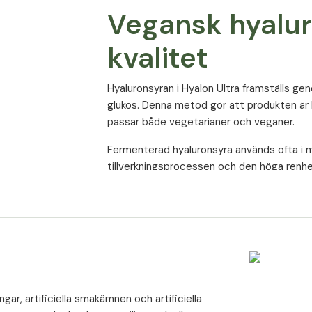
Vegansk hyalur
kvalitet
Hyaluronsyran i Hyalon Ultra framställs 
glukos. Denna metod gör att produkten är he
passar både vegetarianer och veganer.
Fermenterad hyaluronsyra används ofta i m
tillverkningsprocessen och den höga renhe
Vitality Nutriti
Ett praktiskt kosttillskott utvecklat för da
Produktfördelar
200 mg hyaluronsyra per kapsel
ingar, artificiella smakämnen och artificiella