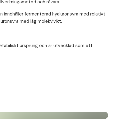
illverkningsmetod och råvara.
Mängd per 1 kapsel
 innehåller fermenterad hyaluronsyra med relativt
200 mg
luronsyra med låg molekylvikt.
getabiliskt ursprung och är utvecklad som ett
arder