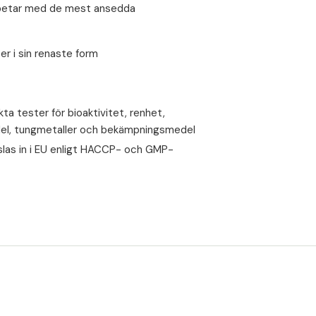
Praktiskt kapselformat
arbetar med de mest ansedda
Kosttillskott bör inte användas som ersät
hälsosam livsstil.
er i sin renaste form
ta tester för bioaktivitet, renhet,
edel, tungmetaller och bekämpningsmedel
pslas in i EU enligt HACCP- och GMP-