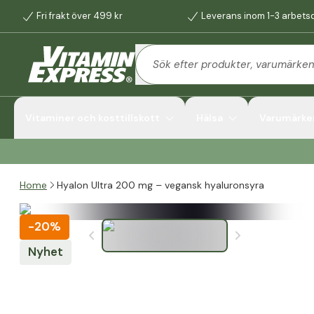
Fri frakt över 499 kr
Leverans inom 1-3 arbets
Vitaminer och kosttillskott
Hälsa
Varumärke
Home
Hyalon Ultra 200 mg – vegansk hyaluronsyra
-
20%
Nyhet