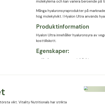
molekylerna och kan variera beroende på t
Många hyaluronsyraprodukter på marknaden
Hyaluronsyra
hög molekylvikt. I Hyalon Ultra används hya
Produktinformation
Hyalon Ultra innehåller hyaluronsyra av ve
kosttillskott.
Egenskaper:
Hyaluronsyra av vegetabiliskt ursprung
200 mg hyaluronsyra per kapsel
Låg molekylvikt
Producerad enligt höga kvalitetsstand
et
Lämplig för vegetarianer och veganer
örsta vikt. Vitality Nutritionals har strikta