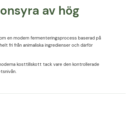
onsyra av hög
genom en modern fermenteringsprocess baserad på
lt fri från animaliska ingredienser och därför
oderna kosttillskott tack vare den kontrollerade
tsnivån.
onals Hyalon Ultra
glig användning.