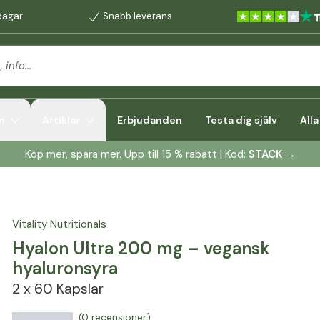
dagar
Snabb leverans
n
Artiklar
Erbjudanden
Testa dig själv
All
Köp mer, spara mer. Upp till 15 % rabatt | Kod:
STACK
→
Vitality Nutritionals
Hyalon Ultra 200 mg – vegansk
hyaluronsyra
2 x 60 Kapslar
(0 recensioner)