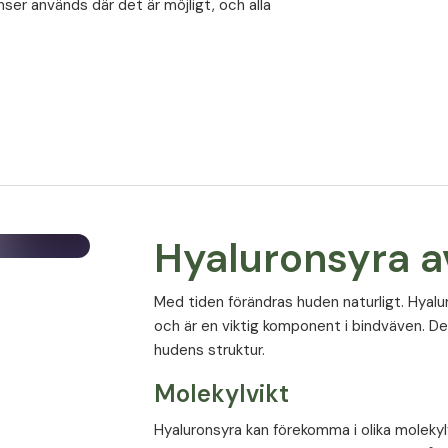
ser används där det är möjligt, och alla
Endast
1 kapsel per dag
Växtbaserad och vegansk sammansätt
Kapsel som är lätt att svälja
Tillverkad enligt höga kvalitetsstandar
Praktisk daglig dosering
Kosttillskott bör inte användas som ett al
en hälsosam livsstil.
Hyaluronsyra av
Med tiden förändras huden naturligt. Hyalu
Näringsinnehåll
och är en viktig komponent i bindväven. De
t]
hudens struktur.
Rekommenderad daglig dos:
1 kapsel
Molekylvikt
apsel);
Mängd per daglig dos
sa vulgaris
Hyaluronsyra kan förekomma i olika molekylv
rlig