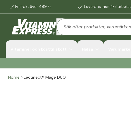
Fri frakt över 499 kr
Leverans inom 1-3 arbets
Vitaminer och kosttillskott
Hälsa
Varumärke
Home
Lectinect® Mage DUO