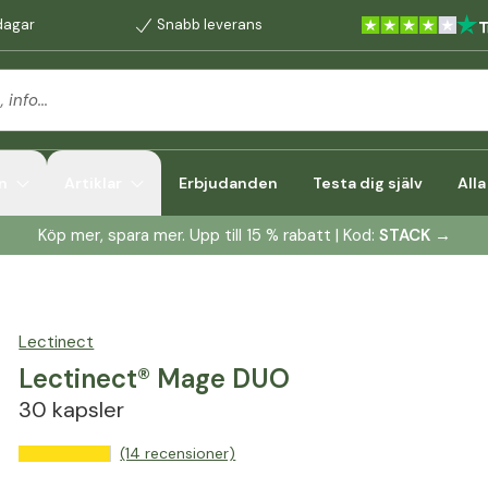
dagar
Snabb leverans
n
Artiklar
Erbjudanden
Testa dig själv
All
Köp mer, spara mer. Upp till 15 % rabatt | Kod:
STACK
→
Lectinect
Lectinect® Mage DUO
30 kapsler
(14 recensioner)