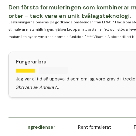
Den första formuleringen som kombinerar m
örter - tack vare en unik tvålagsteknologi.
Beskrivningarna baseras på godkända påståenden från EFSA: * Fläderbär st
stimulerar matsmältningen, hjälper kroppen att bryta ner fett och stöder lever
matsmältningsenzymernas normala funktion / **** Vitamin A bidrar till att b
Fungerar bra
Jag var alltid så uppsvälld som om jag vore gravid i tredj
Skriven av Annika N.
Ingredienser
Rent formulerat
F