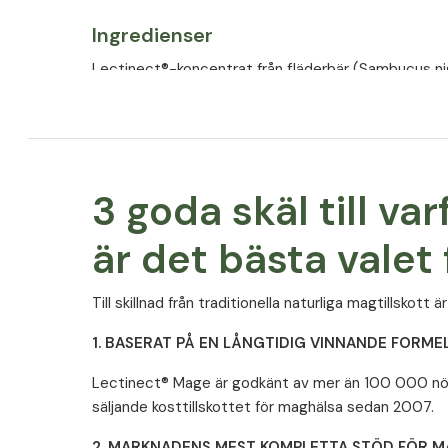
Ingredienser
Lectinect®-koncentrat från fläderbär (Sambucus ni
kalciumkarbonat (kalcium), hjälpämne (mikrokristallin
surhetsreglerande medel (citronsyra),
mjölksyrabakterieblandning, antiklumpmedel (steari
maskros (Taraxacum officinale) hjälpämne
(hydroxipropylcellulosa), ytbehandlingsmedel
3 goda skäl till v
(hydroxymetylcellulosa), fuktighetsbevarande mede
(polyetylenglykol), färgämne (järnoxid) stabilisator
är det bästa valet
(kalciumklorid), konserveringsmedel (natriumbenso
kaliumsorbat), retinylacetat (vitamin A).
Till skillnad från traditionella naturliga magtillskott
1. BASERAT PÅ EN LÅNGTIDIG VINNANDE FORME
Allergener
Lectinect® Mage är godkänt av mer än 100 000 nöjda
Denna produkt innehåller inga allergener som listas i bi
säljande kosttillskottet för maghälsa sedan 2007.
förordning (EU) 1169/2011 och kommissionens deleg
2. MARKNADENS MEST KOMPLETTA STÖD FÖR 