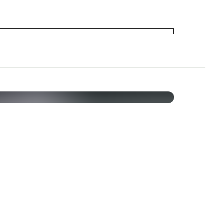
n
1 tablett
% av DRI*
400 mg
**
120 mg
15
U
35 mg
**
17 mg
**