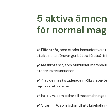
5 aktiva ämnen
för normal mag
✔️
Fläderbär
, som stöder immunförsvaret 
starkt immunförsvar ger bättre förutsättni
✔️
Maskrotsrot
, som stimulerar matsmältn
stöder leverfunktionen
✔️ 4 av de mest studerade mjölksyrabakter
mjölksyrabakterier
✔️
Kalcium
, som bidrar till matsmältnings
✔️
Vitamin A
, som bidrar till att bibehålla