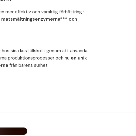
III till
Vitamin A
en mer effektiv och varaktig förbättring :
, matsmältningsenzymerna*** och
*% av DRI (referensvärde för näringsämnen
** Ej tillgängligt
Innehåll
28 g = 30 kapslar
t) hos sina kosttillskott genom att använda
samma produktionsprocesser och nu
en unik
erna
från bärens surhet.