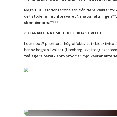
förordning (EU) 78/2014 om ändring av bilagorna II och 
förordning (EU) 1169/2011.
Mage DUO stöder tarmhälsan från
flera vinklar
för 
det stöder
immunförsvaret*, matsmältningen**
slemhinnorna****.
3. GARANTERAT MED HÖG BIOAKTIVITET
Lectinect® prioriterar hög effektivitet (bioaktivite
bär av högsta kvalitet (Harsberg-kvalitet), skon
tvålagers teknik som skyddar mjölksyrabakteri