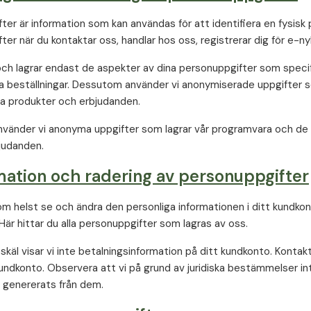
er är information som kan användas för att identifiera en fysisk p
er när du kontaktar oss, handlar hos oss, registrerar dig för e-ny
 och lagrar endast de aspekter av dina personuppgifter som specifi
a beställningar. Dessutom använder vi anonymiserade uppgifter s
ra produkter och erbjudanden.
änder vi anonyma uppgifter som lagrar vår programvara och de a
judanden.
mation och radering av personuppgifter
om helst se och ändra den personliga informationen i ditt kundkont
 Här hittar du alla personuppgifter som lagras av oss.
skäl visar vi inte betalningsinformation på ditt kundkonto. Kontak
undkonto. Observera att vi på grund av juridiska bestämmelser inte
 genererats från dem.