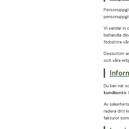
Personuppgift
personuppgift
Vi samlar in
behandla din
förbättra vå
Dessutom anv
och våra erb
Infor
Du kan när s
kundkonto
.
Av säkerhets
radera ditt k
fakturor som