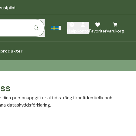
Hjälp
Konto
Favoriter
Varukorg
a produkter
ess
r dina personuppgifter alltid strängt konfidentiella och
na dataskyddsförklaring.