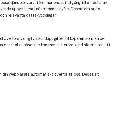
ssa tjänsteleverantörer har endast tillgång till de delar av
använda uppgifterna i något annat syfte. Dessutom är de
g och relevanta dataskyddslagar.
all överförs vanligtvis kunduppgifter till köparen som en del
nna osannolika händelse kommer all berörd kundinformation att
m din webbläsare automatiskt överför till oss. Dessa är: