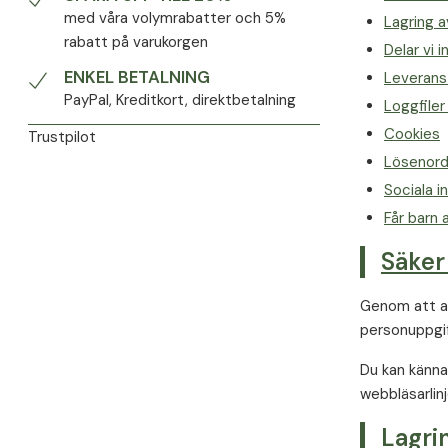
med våra volymrabatter och 5%
Lagring 
rabatt på varukorgen
Delar vi 
ENKEL BETALNING
Leverans
PayPal, Kreditkort, direktbetalning
Loggfiler
Cookies
Trustpilot
Lösenor
Sociala i
Får barn
Säker
Genom att an
personuppgif
Du kan känna 
webbläsarlinj
Lagri