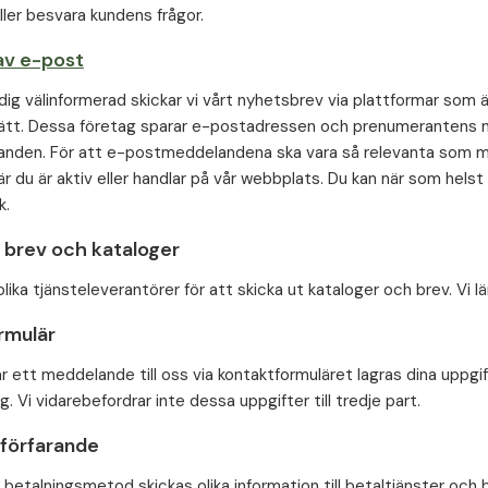
ller besvara kundens frågor.
av e-post
 dig välinformerad skickar vi vårt nyhetsbrev via plattformar som 
ätt. Dessa företag sparar e-postadressen och prenumerantens na
den. För att e-postmeddelandena ska vara så relevanta som möjli
är du är aktiv eller handlar på vår webbplats. Du kan när som hels
k.
 brev och kataloger
olika tjänsteleverantörer för att skicka ut kataloger och brev. Vi
rmulär
ar ett meddelande till oss via kontaktformuläret lagras dina uppgif
g. Vi vidarebefordrar inte dessa uppgifter till tredje part.
sförfarande
betalningsmetod skickas olika information till betaltjänster och b