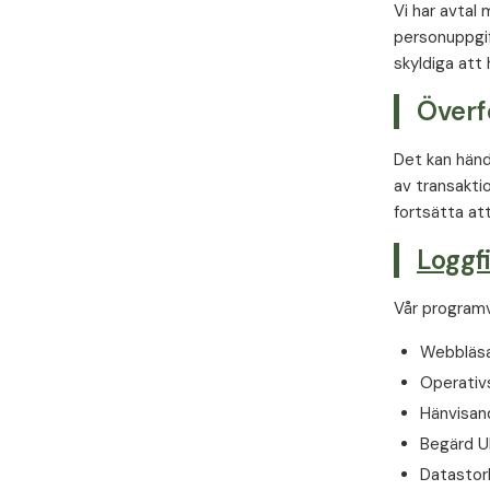
Vi har avtal
personuppgif
skyldiga att
Överf
Det kan hända
av transakti
fortsätta at
Loggfi
Vår programv
Webbläsa
Operativ
Hänvisan
Begärd U
Datastorl