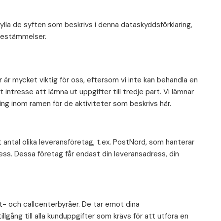
ylla de syften som beskrivs i denna dataskyddsförklaring,
a bestämmelser.
r mycket viktig för oss, eftersom vi inte kan behandla en
t intresse att lämna ut uppgifter till tredje part. Vi lämnar
ning inom ramen för de aktiviteter som beskrivs här.
t antal olika leveransföretag, t.ex. PostNord, som hanterar
ress. Dessa företag får endast din leveransadress, din
t- och callcenterbyråer. De tar emot dina
llgång till alla kunduppgifter som krävs för att utföra en