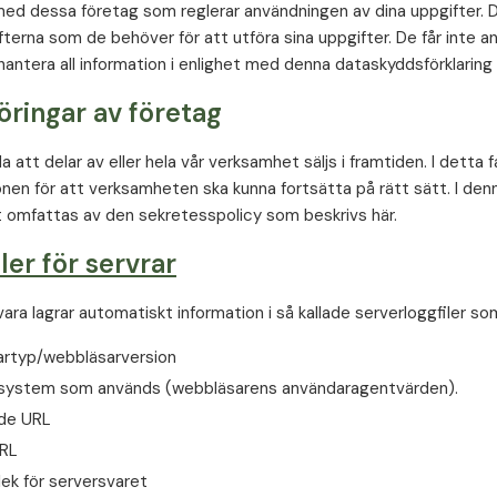
 med dessa företag som reglerar användningen av dina uppgifter. De
terna som de behöver för att utföra sina uppgifter. De får inte 
 hantera all information i enlighet med denna dataskyddsförklarin
öringar av företag
 att delar av eller hela vår verksamhet säljs i framtiden. I detta f
onen för att verksamheten ska kunna fortsätta på rätt sätt. I de
t omfattas av den sekretesspolicy som beskrivs här.
ler för servrar
ara lagrar automatiskt information i så kallade serverloggfiler so
rtyp/webbläsarversion
system som används (webbläsarens användaragentvärden).
de URL
RL
ek för serversvaret