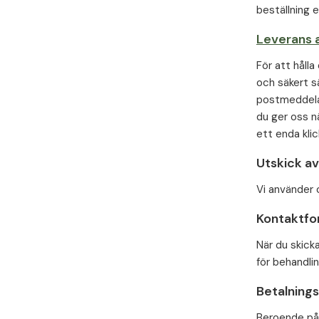
beställning e
Leverans 
För att hålla
och säkert s
postmeddelan
du ger oss n
ett enda klic
Utskick av
Vi använder 
Kontaktfo
När du skick
för behandlin
Betalning
Beroende på 