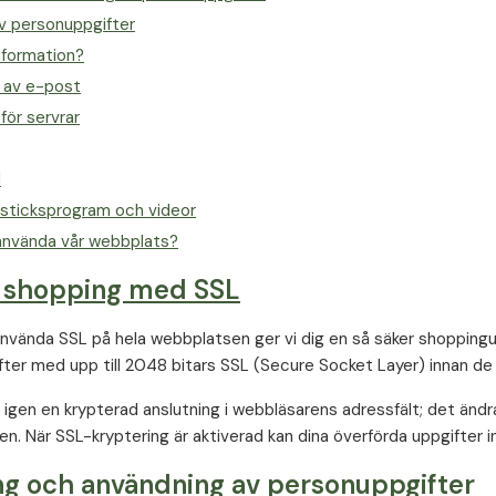
av personuppgifter
information?
 av e-post
 för servrar
d
nsticksprogram och videor
 använda vår webbplats?
 shopping med SSL
vända SSL på hela webbplatsen ger vi dig en så säker shoppingu
ter med upp till 2048 bitars SSL (Secure Socket Layer) innan de 
igen en krypterad anslutning i webbläsarens adressfält; det ändras 
en. När SSL-kryptering är aktiverad kan dina överförda uppgifter in
ng och användning av personuppgifter