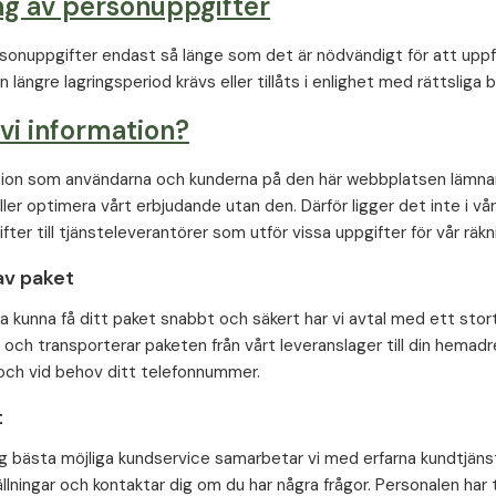
ng av personuppgifter
rsonuppgifter endast så länge som det är nödvändigt för att uppf
n längre lagringsperiod krävs eller tillåts i enlighet med rättslig
 vi information?
ion som användarna och kunderna på den här webbplatsen lämnar ä
ller optimera vårt erbjudande utan den. Därför ligger det inte i vår
ter till tjänsteleverantörer som utför vissa uppgifter för vår räk
av paket
ka kunna få ditt paket snabbt och säkert har vi avtal med ett stor
r och transporterar paketen från vårt leveranslager till din hemad
och vid behov ditt telefonnummer.
t
ig bästa möjliga kundservice samarbetar vi med erfarna kundtjäns
lningar och kontaktar dig om du har några frågor. Personalen har ti