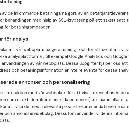
sbetalning
:
 av de inkommande betalningarna görs av en betaltjänstleverantö
r behandlingen med hjälp av SSL-kryptering på ett säkert sätt till
g för betalningsmetoden.
r för analys
aka att vår webbplats fungerar smidigt och för att se till att vi 
olika analysplattformar, till exempel Google Analytics och Goog
 användningen av vår webbplats. Dessa uppgifter hjälper oss att 
ress och betalningsinformation är inte relevanta för dessa analys
aserade annonser och personalisering
din interaktion med vår webbplats för att visa intressebaserade 
ion som direkt identifierar enskilda personer (t.ex. namn eller e-
 För att visa de mest relevanta produktrekommendationerna sama
er och annonsservicebolag. Dessutom använder vi denna informat
lats.