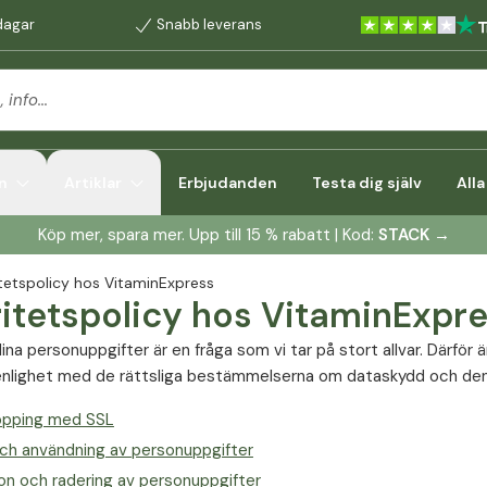
dagar
Snabb leverans
n
Artiklar
Erbjudanden
Testa dig själv
All
Köp mer, spara mer. Upp till 15 % rabatt | Kod:
STACK
→
itetspolicy hos VitaminExpress
ritetspolicy hos VitaminExpr
na personuppgifter är en fråga som vi tar på stort allvar. Därför ä
enlighet med de rättsliga bestämmelserna om dataskydd och den
opping med SSL
och användning av personuppgifter
on och radering av personuppgifter