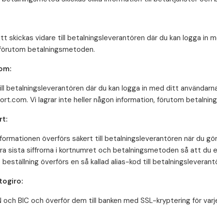
t skickas vidare till betalningsleverantören där du kan logga in m
 förutom betalningsmetoden.
om:
ll betalningsleverantören där du kan logga in med ditt användar
fort.com. Vi lagrar inte heller någon information, förutom betalni
rt:
formationen överförs säkert till betalningsleverantören när du gör
a sista siffrorna i kortnumret och betalningsmetoden så att du enk
 beställning överförs en så kallad alias-kod till betalningsleveran
ogiro:
AN och BIC och överför dem till banken med SSL-kryptering för varj