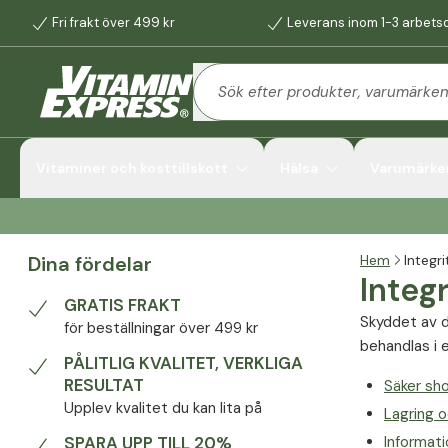
Fri frakt över 499 kr
Leverans inom 1-3 arbets
Vitaminer och kosttillskott
Hälsa
Varumärke
Dina fördelar
Hem
Integr
Integ
GRATIS FRAKT
Skyddet av di
för beställningar över 499 kr
behandlas i 
PÅLITLIG KVALITET, VERKLIGA
RESULTAT
Säker sh
Upplev kvalitet du kan lita på
Lagring 
SPARA UPP TILL 20%
Informati