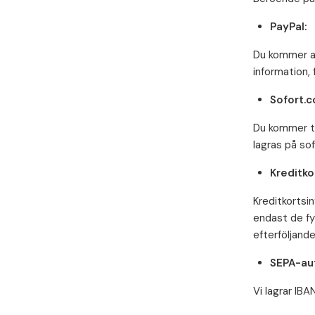
PayPal:
Du kommer at
information,
Sofort.c
Du kommer ti
lagras på so
Kreditko
Kreditkortsin
endast de fyr
efterföljande
SEPA-aut
Vi lagrar IB