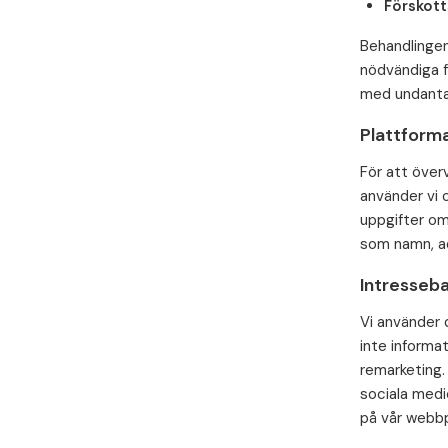
Förskott
Behandlingen
nödvändiga fö
med undanta
Plattforma
För att överv
använder vi 
uppgifter om
som namn, ad
Intresseb
Vi använder 
inte informat
remarketing.
sociala medi
på vår webbp