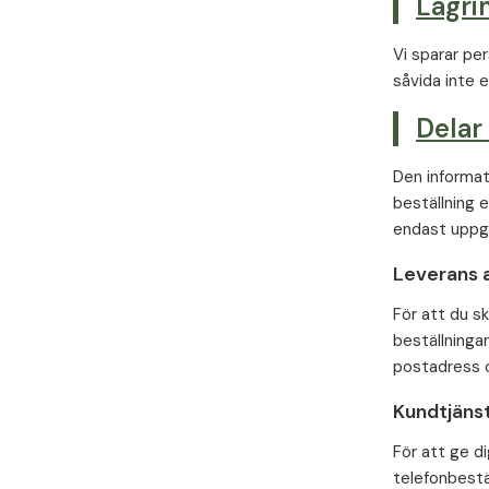
Lagri
Vi sparar pe
såvida inte e
Delar
Den informat
beställning e
endast uppgif
Leverans 
För att du s
beställninga
postadress 
Kundtjäns
För att ge d
telefonbestäl