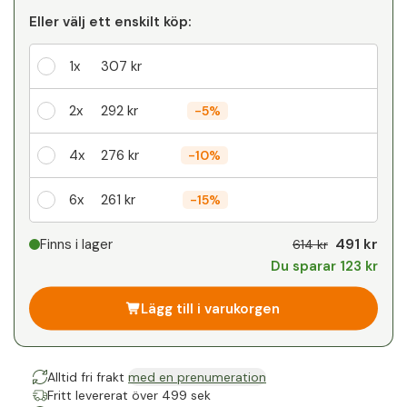
Eller välj ett enskilt köp:
1x
307 kr
2x
292 kr
-
5%
4x
276 kr
-
10%
6x
261 kr
-
15%
Din personliga rabatt
491 kr
Finns i lager
614 kr
Du sparar 123 kr
1
x
0 kr
-
%
Lägg till i varukorgen
Alltid fri frakt
med en prenumeration
Fritt levererat över 499 sek