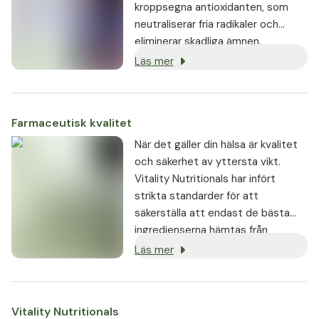
kroppsegna antioxidanten, som
neutraliserar fria radikaler och
eliminerar skadliga ämnen.
Läs mer
Farmaceutisk kvalitet
När det gäller din hälsa är kvalitet
och säkerhet av yttersta vikt.
Vitality Nutritionals har infört
strikta standarder för att
säkerställa att endast de bästa
ingredienserna hämtas från
pålitliga leverantörer och används i
Läs mer
produkterna:
Vitality Nutritionals