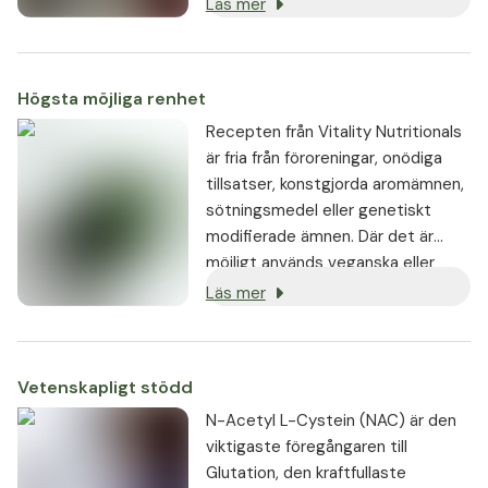
som vanligtvis finns i prisvärda
Läs mer
produkter.
Högsta möjliga renhet
Recepten från Vitality Nutritionals
är fria från föroreningar, onödiga
tillsatser, konstgjorda aromämnen,
sötningsmedel eller genetiskt
modifierade ämnen. Där det är
möjligt används veganska eller
vegetariska ingredienser.
Läs mer
Vetenskapligt stödd
N-Acetyl L-Cystein (NAC) är den
viktigaste föregångaren till
Glutation, den kraftfullaste