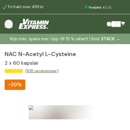
Fri frakt över 499 kr
:
4.1
/
5
meny
Köp mer, spara mer. Upp till 15 % rabatt | Kod:
STACK
→
NAC N-Acetyl L-Cysteine
2 x 60 kapslar
(108 recensioner)
-
20%