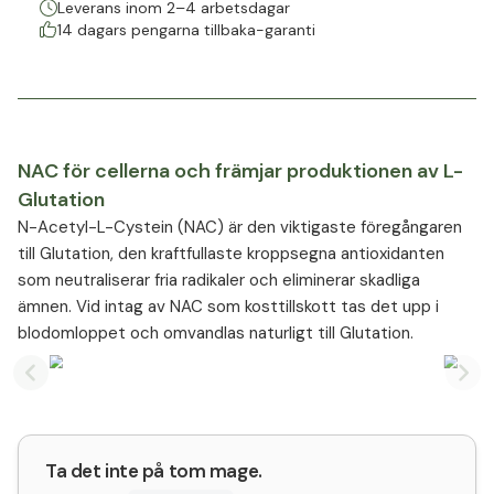
Leverans inom 2–4 arbetsdagar
14 dagars pengarna tillbaka-garanti
NAC för cellerna och främjar produktionen av L-
Glutation
N-Acetyl-L-Cystein (NAC) är den viktigaste föregångaren
till Glutation, den kraftfullaste kroppsegna antioxidanten
som neutraliserar fria radikaler och eliminerar skadliga
ämnen. Vid intag av NAC som kosttillskott tas det upp i
blodomloppet och omvandlas naturligt till Glutation.
Previous slide
Nex
Ta det inte på tom mage.